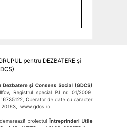
ia GRUPUL pentru DEZBATERE şi
GDCS)
u Dezbatere și Consens Social (GDCS)
Ilfov, Registrul special PJ nr. 01/2009
 16735122, Operator de date cu caracter
nr. 20163, www.gdcs.ro
r demarează proiectul
Întreprinderi Utile