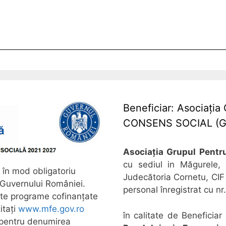
Beneficiar: Asociaț
CONSENS SOCIAL (
Asociația Grupul Pentr
cu sediul in Măgurele, 
 în mod obligatoriu
Judecătoria Cornetu, CIF
a Guvernului României.
personal înregistrat cu 
alte programe cofinanțate
itați
www.mfe.gov.ro
în calitate de Beneficia
t pentru denumirea