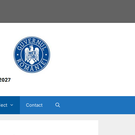
iect
Contact