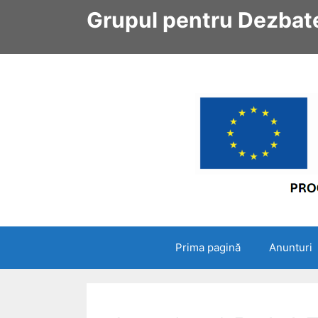
Sari
Grupul pentru Dezbate
la
conținut
Prima pagină
Anunturi