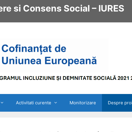
re si Consens Social – IURES
Activitati curente
Monitorizare
Despre pro