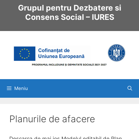
Sari
Grupul pentru Dezbatere si
la
Consens Social – IURES
conținut
Meniu
Planurile de afacere
Descarca de mai jos Modelul editabil de Plan